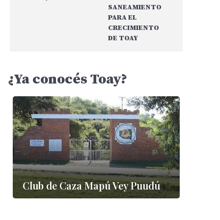
SANEAMIENTO
Plaza San Martín
PARA EL
Toay
CRECIMIENTO
DE TOAY
¿Ya conocés Toay?
Club de Caza Mapú Vey Puudú
Sala histórica
“Domingo Fidel