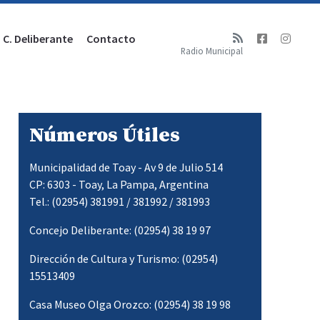
C. Deliberante
Contacto
Radio Municipal
Números Útiles
Municipalidad de Toay - Av 9 de Julio 514
CP: 6303 - Toay, La Pampa, Argentina
Tel.: (02954) 381991 / 381992 / 381993
Concejo Deliberante: (02954) 38 19 97
Dirección de Cultura y Turismo: (02954)
15513409
Casa Museo Olga Orozco: (02954) 38 19 98