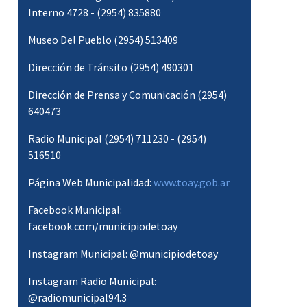
Interno 4728 - (2954) 835880
Museo Del Pueblo (2954) 513409
Dirección de Tránsito (2954) 490301
Colegio Secundario
Dirección de Prensa y Comunicación (2954)
Claro en el Monte
640473
Radio Municipal (2954) 711230 - (2954)
516510
Página Web Municipalidad:
www.toay.gob.ar
Facebook Municipal:
facebook.com/municipiodetoay
Instagram Municipal: @municipiodetoay
Instagram Radio Municipal:
@radiomunicipal94.3