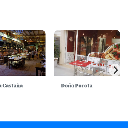
a Castaña
Doña Porota