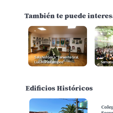
También te puede interes
Sala histórica “Teniente Gral.
Luis María Campos”
Semana
Edificios Históricos
Cole