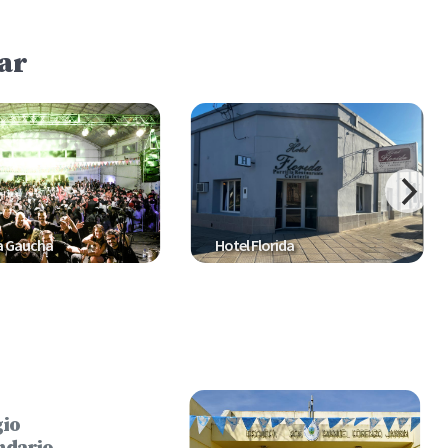
ar
 Gaucha
Hotel Florida
gio