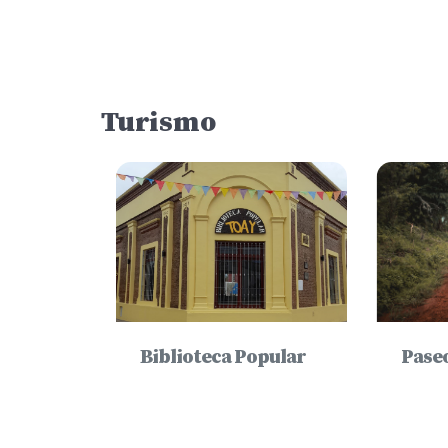
Turismo
lga
Biblioteca Popular
Paseo