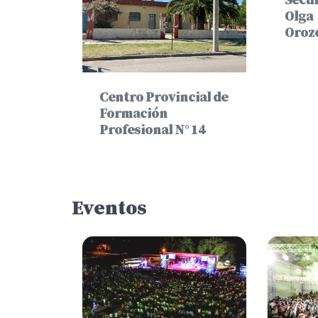
Secu
Olga
Oroz
ocarril
Centro Provincial de
stino
Formación
Profesional N° 14
Eventos