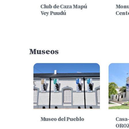
Club de Caza Mapú
Monu
La
Vey Puudú
Cent
Museos
Museo del Pueblo
Casa
ORO