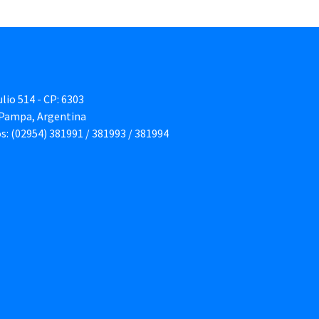
ulio 514 - CP: 6303
 Pampa, Argentina
Teléfonos: (02954) 381991 / 381993 / 381994