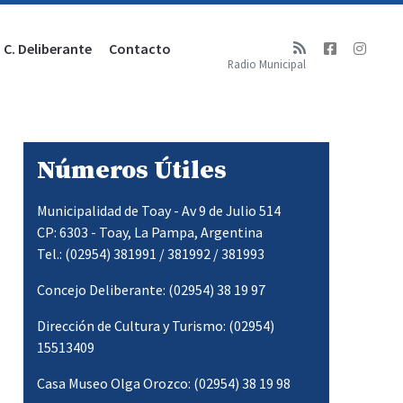
C. Deliberante
Contacto
Radio Municipal
Números Útiles
Municipalidad de Toay - Av 9 de Julio 514
CP: 6303 - Toay, La Pampa, Argentina
Tel.: (02954) 381991 / 381992 / 381993
Concejo Deliberante: (02954) 38 19 97
Dirección de Cultura y Turismo: (02954)
15513409
Casa Museo Olga Orozco: (02954) 38 19 98