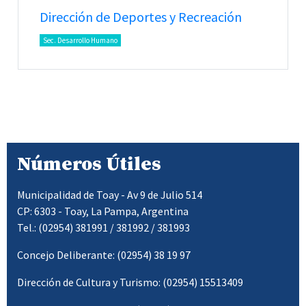
Dirección de Deportes y Recreación
Sec. Desarrollo Humano
Números Útiles
Municipalidad de Toay - Av 9 de Julio 514
CP: 6303 - Toay, La Pampa, Argentina
Tel.: (02954) 381991 / 381992 / 381993
Concejo Deliberante: (02954) 38 19 97
Dirección de Cultura y Turismo: (02954) 15513409