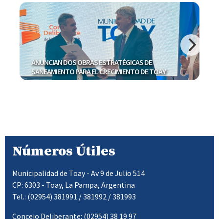
Rojas contra el cierre de la oficina del Correo
Y
Argentino
Números Útiles
Municipalidad de Toay - Av 9 de Julio 514
CP: 6303 - Toay, La Pampa, Argentina
Tel.: (02954) 381991 / 381992 / 381993
Concejo Deliberante: (02954) 38 19 97