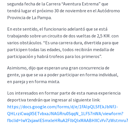
segunda fecha de la Carrera “Aventura Extrema” que
tendrá lugar el próximo 30 de noviembre en el Autódromo
Provincia de La Pampa.
En este sentido, el funcionario adelantó que se está
trabajando sobre un circuito de dos vueltas de 2,5 KM. con
varios obstáculos. “Es una carrera dura, divertida para que
participen todas las edades, todos recibirán medalla de
participación y habrá trofeos para los primeros”.
Asimismo, dijo que esperan una gran concurrencia de
gente, ya que se va a poder participar en forma individual,
en pareja y en forma mixta.
Los interesados en formar parte de esta nueva experiencia
deportiva tendrán que ingresar al siguiente link:
https://docs.google.com/forms/d/e/1FAIpQLSfEkJbNFJ-
QHLrziCwajX5ETvbxaJNAGRru0SqqN_1LFS7nWA/viewform?
fbclid=IwY2xjawIESmxleHRuA2FlbQIxMAABHXCvYv7zWstmru